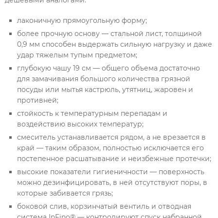
дешевыми аналогами:
лаконичную прямоугольную форму;
более прочную основу — стальной лист, толщиной
0,9 мм способен выдержать сильную нагрузку и даже
удар тяжелым тупым предметом;
глубокую чашу 19 см — общего объема достаточно
для замачивания большого количества грязной
посуды или мытья кастрюль, утятниц, жаровен и
противней;
стойкость к температурным перепадам и
воздействию высоких температур;
смеситель устанавливается рядом, а не врезается в
край — таким образом, полностью исключается его
постепенное расшатывание и неизбежные протечки;
высокие показатели гигиеничности — поверхность
можно дезинфицировать, в ней отсутствуют поры, в
которые забивается грязь;
боковой слив, корзинчатый вентиль и отводная
система InFino® — контролируют спуск набранной