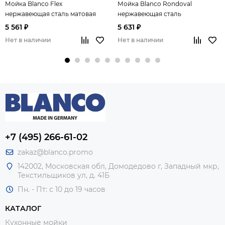
Мойка Blanco Flex
Мойка Blanco Rondoval
нержавеющая сталь матовая
нержавеющая сталь
полированная
5 561 ₽
5 631 ₽
Нет в наличии
Нет в наличии
+7 (495) 266-61-02
zakaz@blanco.promo
142002, Московская обл, Домодедово г, Западный мкр,
Текстильщиков ул, д. 41Б
Пн. - Пт: с 10 до 19 часов
КАТАЛОГ
Кухонные мойки