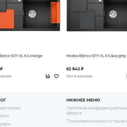
lanco SITY XL 6 S orange
Мойка Blanco SITY XL 6 S lava grey
 ₽
62 842 ₽
аличии
Нет в наличии
ЛОГ
НИЖНЕЕ МЕНЮ
ные мойки
Политика конфиденциально
оферта
тели
Пользовательское соглаше
суары