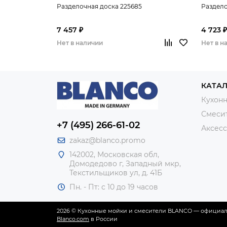
Разделочная доска 225685
Раздело
7 457 ₽
4 723 ₽
Нет в наличии
Нет в н
КАТА
Кухон
Смеси
+7 (495) 266-61-02
Аксес
zakaz@blanco.promo
142002, Московская обл,
Домодедово г, Западный мкр,
Текстильщиков ул, д. 41Б
Пн. - Пт: с 10 до 19 часов
2026 © Кухонные мойки и смесители BLANCO — официал
Blanco.com
в России