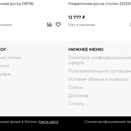
чная доска 218796
Разделочная доска-столик 225331
12 777 ₽
аличии
Нет в наличии
ЛОГ
НИЖНЕЕ МЕНЮ
ные мойки
Политика конфиденциально
оферта
тели
Пользовательское соглаше
суары
Условия обмена и возврата
Статьи
Доставка
Оплата
ьный дилер в России.
Карта сайта
Ссылка на официальное предст