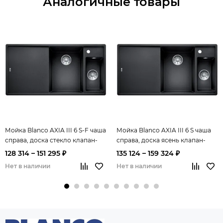
Аналогичные товары
Мойка Blanco AXIA III 6 S-F чаша
Мойка Blanco AXIA III 6 S чаша
справа, доска стекло клапан-
справа, доска ясень клапан-
автомат InFino®
автомат InFino®
128 314 – 151 295 ₽
135 124 – 159 324 ₽
Нет в наличии
Нет в наличии