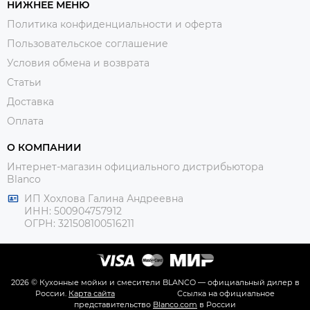
НИЖНЕЕ МЕНЮ
Политика конфиденциальности и оферта
Пользовательское соглашение
Условия обмена и возврата
Статьи
Доставка
Оплата
О КОМПАНИИ
Интернет-магазин официального дистрибьютора
Blanco
ИП Хохлова Галина Андреевна
ИНН: 500904757912
ОГРН: 321508100516211
2026 © Кухонные мойки и смесители BLANCO — официальный дилер в
России.
Карта сайта
Ссылка на официальное
представительство
Blanco.com
в России