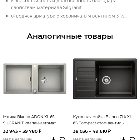
Износостойкость и долговечность благодаря
свойствам материала Silgranit
отводная арматура с корзинчатым вентилем 3 ½''.
Аналогичные товары
Мойка Blanco ADON XL 6S
Кухонная мойка Blanco ZIA XL
SILGRANIT клапан-автомат
6S Compact стоп-вентиль
InFino®
32 943 – 39 780 ₽
38 036 – 49 610 ₽
Нет в наличии
Нет в наличии