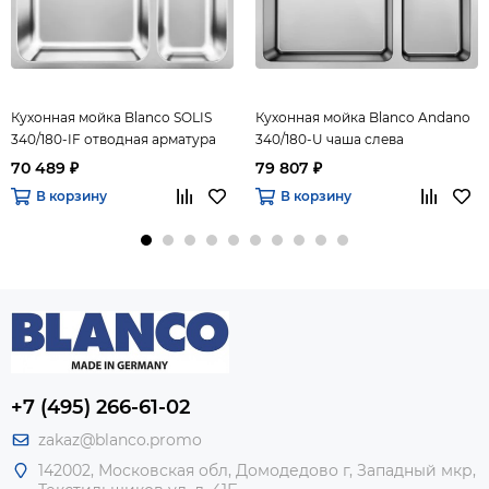
Кухонная мойка Blanco SOLIS
Кухонная мойка Blanco Andano
340/180-IF отводная арматура
340/180-U чаша слева
InFino левая нержавеющая
нержавеющая сталь зеркальная
70 489 ₽
79 807 ₽
сталь полированная.
полировка
В корзину
В корзину
+7 (495) 266-61-02
zakaz@blanco.promo
142002, Московская обл, Домодедово г, Западный мкр,