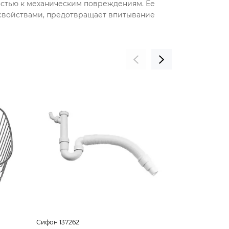
остью к механическим повреждениям. Ее
свойствами, предотвращает впитывание
Сифон 137262
Универсальны