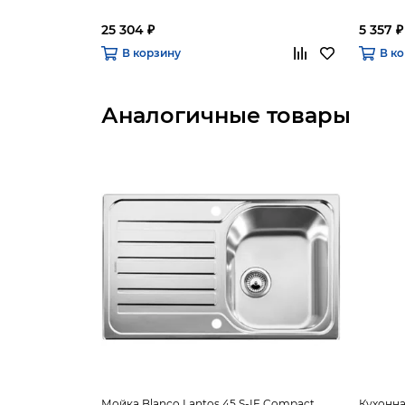
25 304 ₽
5 357 ₽
В корзину
В к
Аналогичные товары
Мойка Blanco Lantos 45 S-IF Compact
Кухонна