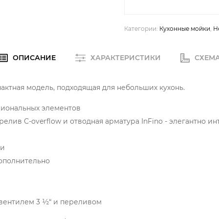
Категории:
Кухонные мойки
,
Н
ОПИСАНИЕ
ХАРАКТЕРИСТИКИ
СХЕМ
пактная модель, подходящая для небольших кухонь.
циональных элементов
елив C-overflow и отводная арматура InFino - элегантно и
ки
ополнительно
 вентилем 3 ½“ и переливом