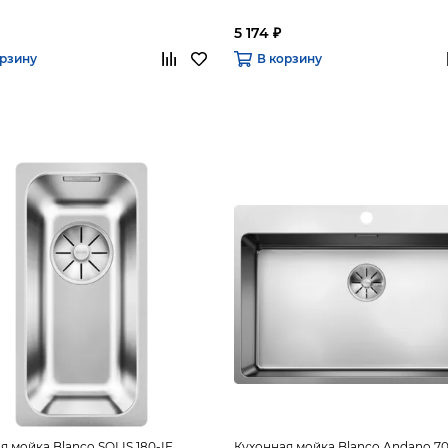
5 174 ₽
орзину
В корзину
я мойка Blanco SOLIS 180-IF
Кухонная мойка Blanco Andano 70