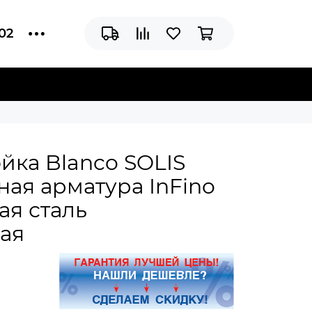
-02
йка Blanco SOLIS
ная арматура InFino
я сталь
ая