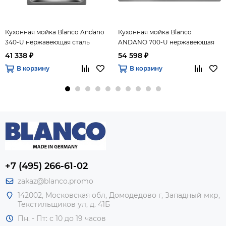
Кухонная мойка Blanco Andano
Кухонная мойка Blanco
340-U нержавеющая сталь
ANDANO 700-U нержавеющая
зеркальная полировка
сталь зеркальная полировка
41 338 ₽
54 598 ₽
В корзину
В корзину
+7 (495) 266-61-02
zakaz@blanco.promo
142002, Московская обл, Домодедово г, Западный мкр,
Текстильщиков ул, д. 41Б
Пн. - Пт: с 10 до 19 часов